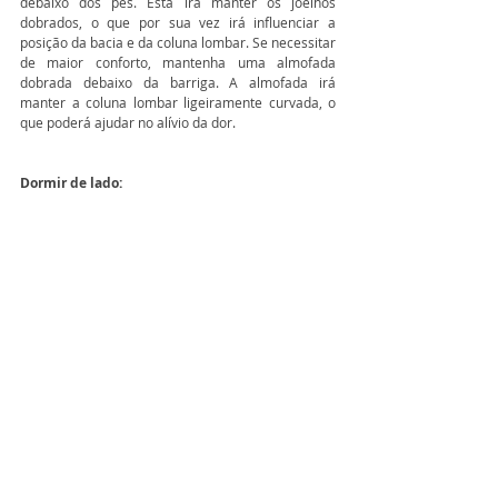
debaixo dos pés. Esta irá manter os joelhos 
dobrados, o que por sua vez irá influenciar a 
posição da bacia e da coluna lombar. Se necessitar 
de maior conforto, mantenha uma almofada 
dobrada debaixo da barriga. A almofada irá 
manter a coluna lombar ligeiramente curvada, o 
que poderá ajudar no alívio da dor.
Dormir de lado: