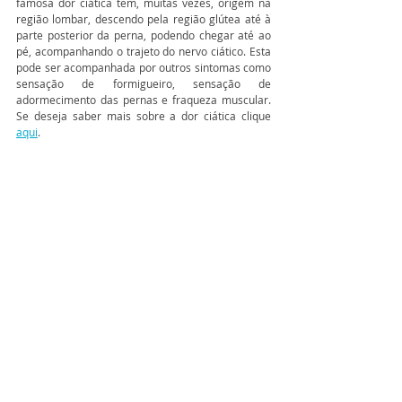
famosa dor ciática tem, muitas vezes, origem na 
região lombar, descendo pela região glútea até à 
parte posterior da perna, podendo chegar até ao 
pé, acompanhando o trajeto do nervo ciático. Esta 
pode ser acompanhada por outros sintomas como 
sensação de formigueiro, sensação de 
adormecimento das pernas e fraqueza muscular. 
Se deseja saber mais sobre a dor ciática clique 
aqui
. 