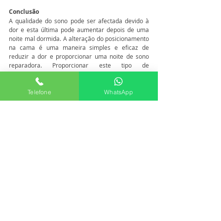
Conclusão
A qualidade do sono pode ser afectada devido à 
dor e esta última pode aumentar depois de uma 
noite mal dormida. A alteração do posicionamento 
na cama é uma maneira simples e eficaz de 
reduzir a dor e proporcionar uma noite de sono 
reparadora. Proporcionar este tipo de 
aconselhamento é uma das formas que o 
fisioterapeuta tem para o poder ajudar na 
recuperação da sua dor lombar e/ou ciática. A 
Telefone
WhatsApp
prescrição de um plano de exercícios e o uso de 
técnicas para o alívio da dor como a terapia 
manual são outros métodos que podem estar 
incluídos na sua sessão de fisioterapia. Na 
FisioAjuda temos tido resultados muito positivos 
nestes casos. Conte connosco. Estamos no 
Funchal. 
Obrigada por lerem,
Sara Mendonça
Fisioterapeuta e Instrutora de Pilates na FisioAjuda 
- Especialistas na Coluna, Funchal