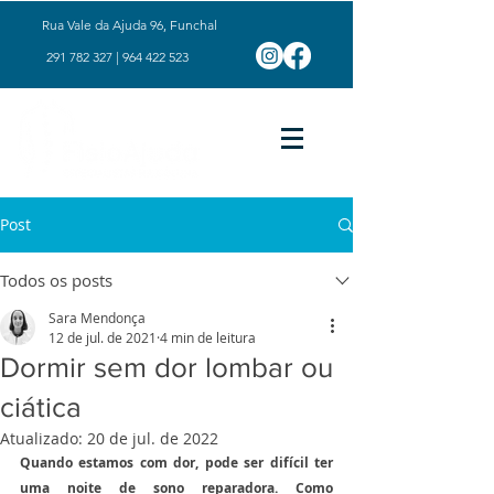
Rua Vale da Ajuda 96, Funchal
291 782 327
|
964 422 523
Post
Todos os posts
Sara Mendonça
12 de jul. de 2021
4 min de leitura
Dormir sem dor lombar ou
ciática
Atualizado:
20 de jul. de 2022
Quando estamos com dor, pode ser difícil ter 
uma noite de sono reparadora. Como 