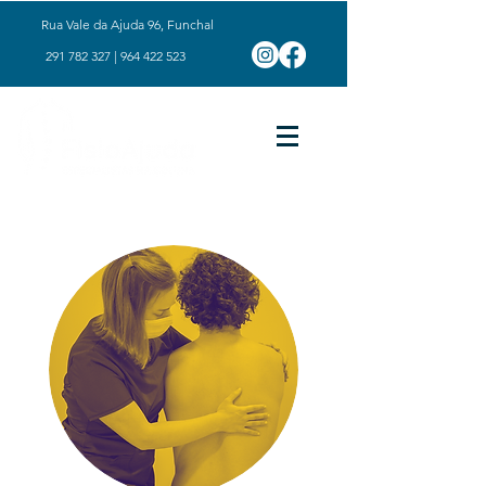
Rua Vale da Ajuda 96, Funchal
291 782 327
|
964 422 523