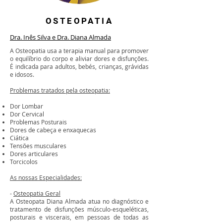
OSTEOPATIA
Dra. Inês Silva e Dra. Diana Almada
A Osteopatia usa a terapia manual para promover
o equilíbrio do corpo e aliviar dores e disfunções.
É indicada para adultos, bebés, crianças, grávidas
e idosos.
Problemas tratados pela osteopatia:
Dor Lombar
Dor Cervical
Problemas Posturais
Dores de cabeça e enxaquecas
Ciática
Tensões musculares
Dores articulares
Torcicolos
As nossas Especialidades:
-
Osteopatia Geral
A Osteopata Diana Almada atua no diagnóstico e
tratamento de disfunções músculo-esqueléticas,
posturais e viscerais, em pessoas de todas as