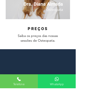
Dra. Diana Almada
Osteopata
PREÇOS
Saiba os preços das nossas
sessões de Osteopatia.
Osteopatia Pediátrica: 60€
Telefone
WhatsApp
Osteopatia Geral: 50€