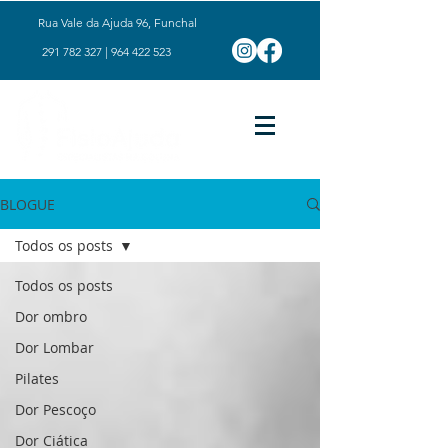
Rua Vale da Ajuda 96, Funchal
291 782 327
|
964 422 523
BLOGUE
Todos os posts
Todos os posts
Dor ombro
Dor Lombar
Pilates
Dor Pescoço
Dor Ciática